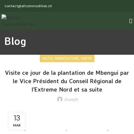
contact@afcommodities.ch
Blog
,
,
ACTU
AGRICULTURE
VISITE
Visite ce jour de la plantation de Mbengui par
le Vice Président du Conseil Régional de
l’Extreme Nord et sa suite
Joseph
13
MAR