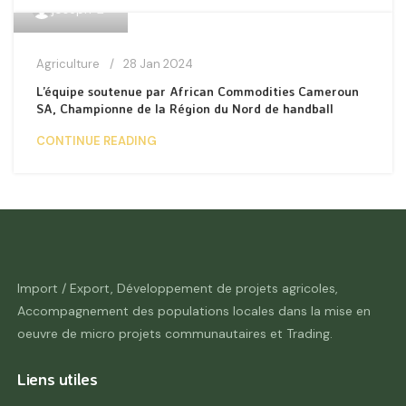
1
joseph
Agriculture
28 Jan 2024
L’équipe soutenue par African Commodities Cameroun
SA, Championne de la Région du Nord de handball
CONTINUE READING
Import / Export, Développement de projets agricoles,
Accompagnement des populations locales dans la mise en
oeuvre de micro projets communautaires et Trading.
Liens utiles