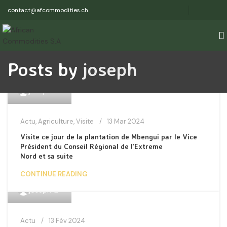
contact@afcommodities.ch
Posts by
joseph
0
joseph
Actu
,
Agriculture
,
Visite
13 Mar 2024
Visite ce jour de la plantation de Mbengui par le Vice
Président du Conseil Régional de l’Extreme
Nord et sa suite
CONTINUE READING
0
joseph
Actu
13 Fév 2024