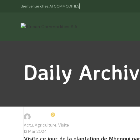
Bienvenue chez AFCOMMODITIES
Daily Archi
0
joseph
Actu
,
Agriculture
,
Visite
13 Mar 2024
Visite ce jour de la plantation de Mbengui par