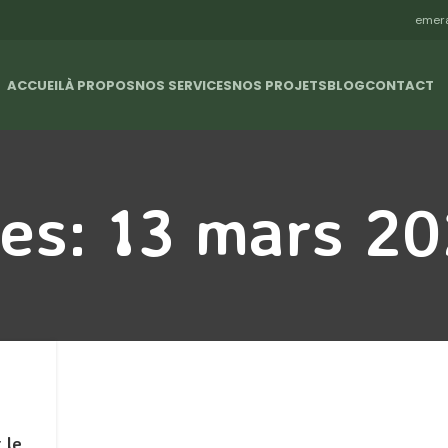
emer
ACCUEIL
À PROPOS
NOS SERVICES
NOS PROJETS
BLOG
CONTACT
ves: 13 mars 2
 le